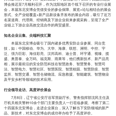
博会推迟至7月顺利召开，作为沈阳地区首个线下召开的专业行业展
会，本届东北安博会凭借安全的参会保障、展览+论坛相结合的展会
形式、全产业链覆盖+新产品新设备齐发布的展会内容，吸引了近万
名渠道商、代理商、经销商及下游企业前来参观采购，呈现了全产
业链上下游企业高效交流合作的商贸盛景。
知名企业云集、尖端科技汇聚
本届东北安博会吸引了国内诸多优秀安防企业参展、同台竞
技，如：中国移动、华为、大华、海康、联想、洲明、中控、宇
泛、强力巨彩、海佳彩亮、汉邦高科、迪士普、环宇通、视臻、揽
盛、奥普泰、金万码、福克斯、雨果等，他们携新技术、新产品亮
相，展示最前沿的安全防范科技在智慧政务、智慧警务、智慧司
法、智慧电力、智慧社区、智慧医院、智慧校园、智慧防疫、智慧
监所、智慧交通、智慧仓储物流、应急救援、智能建筑、智慧物业
及平安乡村等领域的技术应用。
行业领导走访、高度评价展会
7月8日，辽宁省公安厅谷军营副厅长、警务指挥部沈民主任及
厅机关相关警种10余个部门主要负责人一行莅临参观、考察了第二
十四届东北安博会，走进企业展台，深入了解当下安防领域的新产
品、新技术，对东北安博会的成功举办给予了高度评价。