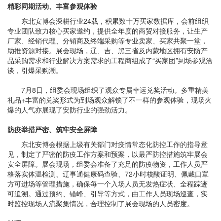
精彩同期活动、丰富参观体验
东北安博会深耕行业24载，积累数十万买家数据库，会前组织
专业团队致力核心买家邀约，提供全年度的商贸对接服务，让生产
厂家、经销代理、分销商及终端采购等专业卖家、买家共聚一堂，
助推资源对接。展会现场，辽、吉、黑三省及内蒙地区拥有安防产
品采购需求和行业解决方案需求的工程商组成了“买家团”到场参观洽
谈，引爆采购潮。
7月8日，组委会现场组织了观众专属幸运兑奖活动。多重精美
礼品+丰富的兑奖形式为到场观众解锁了不一样的参观体验，现场火
爆的人气亦展现了安防行业的强劲活力。
防疫举措严密、筑牢安全屏障
东北安博会根据上级有关部门对疫情常态化防控工作的指导意
见，制定了严密的防疫工作方案和预案，以最严防控措施筑牢展会
安全屏障。展会现场，组委会准备了充足的防疫物资，工作人员严
格落实体温检测、辽事通健康码查验、72小时核酸证明、佩戴口罩
方可进场等管理措施，确保每一个入场人员无发热症状、全程踪迹
可追溯。通过预约、错峰、引导等方式，由工作人员现场巡查，实
时监控现场人流聚集情况，合理控制了展会现场的人员密度。