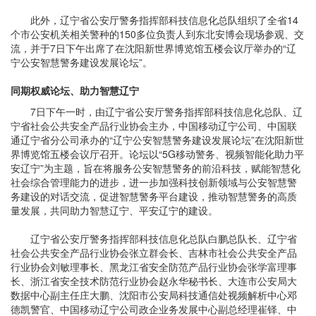
此外，辽宁省公安厅警务指挥部科技信息化总队组织了全省14
个市公安机关相关警种的150多位负责人到东北安博会现场参观、交
流，并于7日下午出席了在沈阳新世界博览馆五楼会议厅举办的“辽
宁公安智慧警务建设发展论坛”。
同期权威论坛、助力智慧辽宁
7日下午一时，由辽宁省公安厅警务指挥部科技信息化总队、辽
宁省社会公共安全产品行业协会主办，中国移动辽宁公司、中国联
通辽宁省分公司承办的“辽宁公安智慧警务建设发展论坛”在沈阳新世
界博览馆五楼会议厅召开。论坛以“5G移动警务、视频智能化助力平
安辽宁”为主题，旨在将服务公安智慧警务的前沿科技，赋能智慧化
社会综合管理能力的进步，进一步加强科技创新领域与公安智慧警
务建设的对话交流，促进智慧警务平台建设，推动智慧警务的高质
量发展，共同助力智慧辽宁、平安辽宁的建设。
辽宁省公安厅警务指挥部科技信息化总队白鹏总队长、辽宁省
社会公共安全产品行业协会张立群会长、吉林市社会公共安全产品
行业协会刘敏理事长、黑龙江省安全防范产品行业协会张学富理事
长、浙江省安全技术防范行业协会赵永华秘书长、大连市公安局大
数据中心副主任庄大鹏、沈阳市公安局科技通信处视频解析中心邓
德凯警官、中国移动辽宁公司政企业务发展中心副总经理崔铎、中